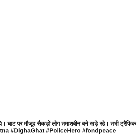
े थे। घाट पर मौजूद सैकड़ों लोग तमाशबीन बने खड़े रहे। तभी ट्रैफिक
हे हैं। #Patna #DighaGhat #PoliceHero #fondpeace